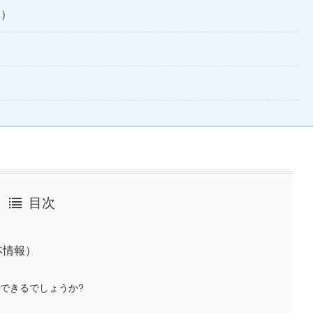
報）
目次
法
本情報）
用できるでしょうか?